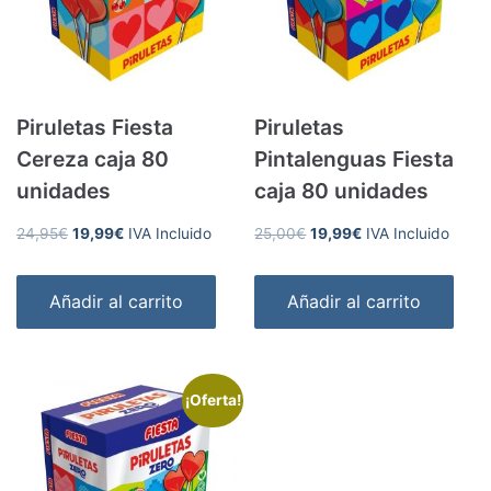
Piruletas Fiesta
Piruletas
Cereza caja 80
Pintalenguas Fiesta
unidades
caja 80 unidades
El
El
El
El
24,95
€
19,99
€
IVA Incluido
25,00
€
19,99
€
IVA Incluido
precio
precio
precio
precio
original
actual
original
actual
Añadir al carrito
Añadir al carrito
era:
es:
era:
es:
24,95€.
19,99€.
25,00€.
19,99€.
¡Oferta!