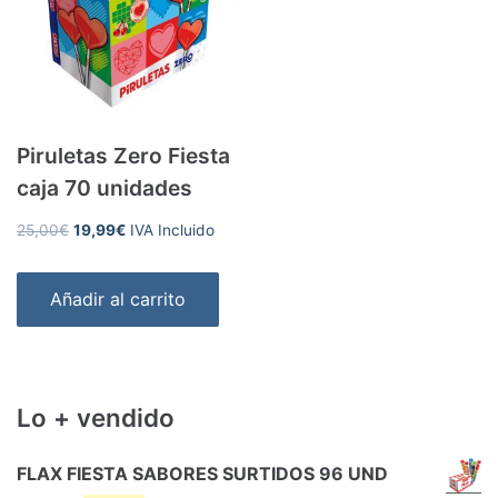
Piruletas Zero Fiesta
caja 70 unidades
El
El
25,00
€
19,99
€
IVA Incluido
precio
precio
original
actual
Añadir al carrito
era:
es:
25,00€.
19,99€.
Lo + vendido
FLAX FIESTA SABORES SURTIDOS 96 UND