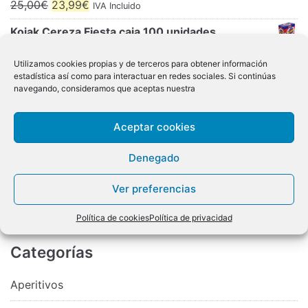
El
El
25,00
€
23,99
€
IVA Incluido
precio
precio
Kojak Cereza Fiesta caja 100 unidades
original
actual
El
El
30,00
€
24,99
€
IVA Incluido
era:
es:
Utilizamos cookies propias y de terceros para obtener información
precio
precio
estadística así como para interactuar en redes sociales. Si continúas
Cesta Chocolate 59€
25,00€.
23,99€.
navegando, consideramos que aceptas nuestra
original
actual
59,00
€
IVA Incluido
era:
es:
Turrolate Flor de Mayo Cacahuete 24u Priego
Aceptar cookies
30,00€.
24,99€.
De Córdoba
Denegado
24,99
€
IVA Incluido
Ver preferencias
Piruletas Zero Fiesta caja 70 unidades
El
El
25,00
€
19,99
€
IVA Incluido
Política de cookies
Política de privacidad
precio
precio
Categorías
original
actual
era:
es:
Aperitivos
25,00€.
19,99€.