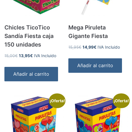
Chicles TicoTico
Mega Piruleta
Sandía Fiesta caja
Gigante Fiesta
150 unidades
El
El
15,95
€
14,99
€
IVA Incluido
El
El
precio
precio
15,00
€
13,95
€
IVA Incluido
precio
precio
original
actual
Añadir al carrito
original
actual
era:
es:
Añadir al carrito
era:
es:
15,95€.
14,99€.
15,00€.
13,95€.
¡Oferta!
¡Oferta!