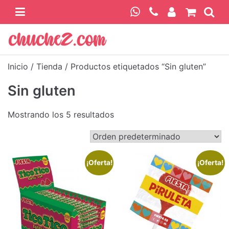
Skip
to
content
Chuchez
Inicio
/
Tienda
/ Productos etiquetados “Sin gluten”
Sin gluten
Mostrando los 5 resultados
¡Oferta!
¡Oferta!