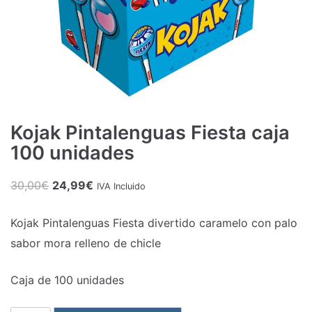
Kojak Pintalenguas Fiesta caja
100 unidades
El
El
30,00
€
24,99
€
IVA Incluido
precio
precio
Kojak Pintalenguas Fiesta divertido caramelo con palo
original
actual
sabor mora relleno de chicle
era:
es:
30,00€.
24,99€.
Caja de 100 unidades