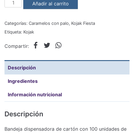
Kojak
Añadir al carrito
Pintalenguas
Fiesta
Categorías:
Caramelos con palo
,
Kojak Fiesta
caja
Etiqueta:
Kojak
100
unidades
Compartir:
cantidad
Descripción
Ingredientes
Información nutricional
Descripción
Bandeja dispensadora de cartón con 100 unidades de