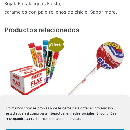
Kojak Pintalenguas Fiesta,
caramelos con palo rellenos de chicle. Sabor mora.
Productos relacionados
¡Oferta!
FLAX FIESTA
Kojak Gigante Fiesta
Utilizamos cookies propias y de terceros para obtener información
estadística así como para interactuar en redes sociales. Si continúas
SABORES SURTIDOS
navegando, consideramos que aceptas nuestra
14,99
€
IVA Incluido
96 UND