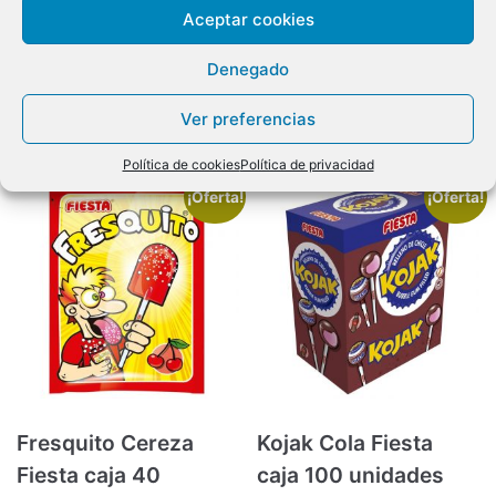
Aceptar cookies
El
El
25,00
€
23,99
€
IVA Incluido
Añadir al carrito
precio
precio
Denegado
original
actual
Añadir al carrito
Ver preferencias
era:
es:
25,00€.
23,99€.
Política de cookies
Política de privacidad
¡Oferta!
¡Oferta!
Fresquito Cereza
Kojak Cola Fiesta
Fiesta caja 40
caja 100 unidades