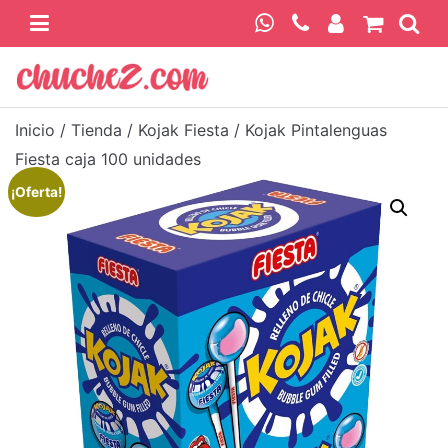
Skip
to
content
Chuchez
Inicio
/
Tienda
/
Kojak Fiesta
/ Kojak Pintalenguas
Fiesta caja 100 unidades
¡Oferta!