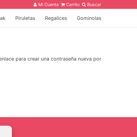
Mi Cuenta
Carrito
Buscar
jak
Piruletas
Regalices
Gominolas
 enlace para crear una contraseña nueva por