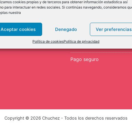
lizamos cookies propias y de terceros para obtener información estadística así
cuenta
Condiciones
o para interactuar en redes sociales. Si continúas navegando, consideramos qu
ptas nuestra
r en mi cuenta
Cómo comprar
Aceptar cookies
Denegado
Ver preferencias
es de la cuenta
Envíos y devoluciones
Política de cookies
Política de privacidad
os
Formas de pago
Pago seguro
Copyright © 2026 Chuchez - Todos los derechos reservados