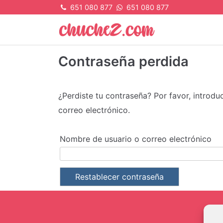
Skip
651 080 877
651 080 877
to
content
Chuchez
Contraseña perdida
¿Perdiste tu contraseña? Por favor, introd
correo electrónico.
O
Nombre de usuario o correo electrónico
Restablecer contraseña