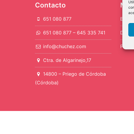
Uti
Contacto
Mi 
com
ace
651 080 877
Entra
651 080 877 – 645 335 741
Detall
info@chuchez.com
Pedid
Ctra. de Algarinejo,17
14800 – Priego de Córdoba
(Córdoba)